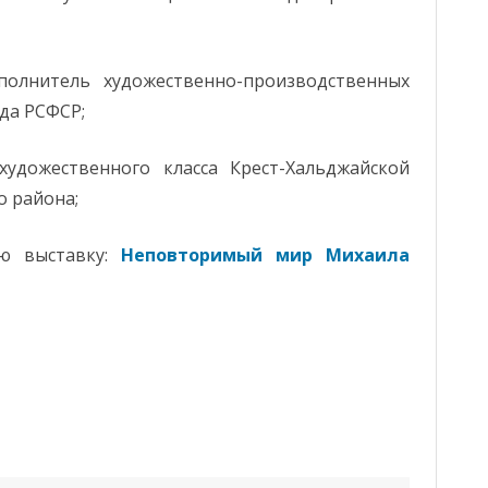
ХАИНСКАЯ ГОРОДСКАЯ
БИБЛИОТЕКА
полнитель художественно-производственных
да РСФСР;
художественного класса Крест-Хальджайской
о района;
ую выставку:
Неповторимый мир Михаила