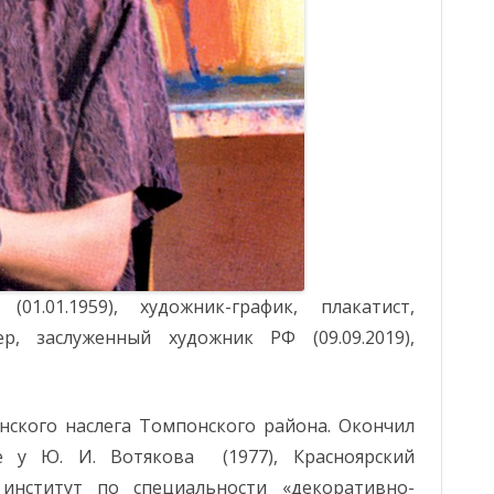
НОКОУ
ЗЕМЛЯ ТО
ФИЛИАЛ № 8 –
ФАКТЫ, С
ТЕПЛОКЛЮЧЕВСКАЯ
МОДЕЛЬНАЯ СЕЛЬСКАЯ
ПРОФИЛА
БИБЛИОТЕКА
БЕЗНАДЗО
ПРАВОНА
ФИЛИАЛ №10 – САЙДЫНСКАЯ
НЕСОВЕРШ
СЕЛЬСКАЯ БИБЛИОТЕКА
ОБЪЯВЛЕН
ФИЛИАЛ №11 – ЭССИНСКАЯ
СЕЛЬСКАЯ БИБЛИОТЕКА
ФИЛИАЛ №12 –
01.01.1959), художник-график, плакатист,
ТОПОЛИНСКАЯ СЕЛЬСКАЯ
р, заслуженный художник РФ (09.09.2019),
БИБЛИОТЕКА
ФИЛИАЛ № 13 – ЫНГИНСКАЯ
нского наслега Томпонского района. Окончил
СЕЛЬСКАЯ БИБЛИОТЕКА
е у Ю. И. Вотякова (1977), Красноярский
ФИЛИАЛ №14 – ДЖЕБАРИКИ-
 институт по специальности «декоративно-