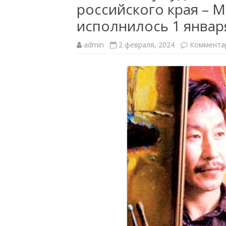
российского края – М
ПОЛЕЗНЫЕ ССЫЛКИ
СТРУКТ
исполнилось 1 января
МОДЕЛЬНЫЙ СТАНДАРТ
ФИЛИА
БИБЛИОТЕК
admin
2 февраля, 2024
Коммента
ДОКУМ
КРАЕВЕ
МУНИЦИ
НЕЗАВИ
КАЧЕСТ