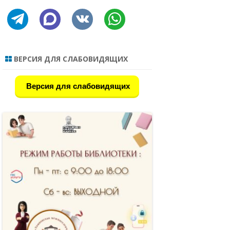
ИНФОРМАЦИИ
 В РС(Я) 2022
telegram
discourse
vkontakte
whatsapp
СЕКТОР ОБСЛУЖИВАНИЯ
НАЯ БИБЛИОТЕКА
ДЕТСКАЯ БИБЛИОТЕКА
 НАЦИОНАЛЬНЫЕ
ВЕРСИЯ ДЛЯ СЛАБОВИДЯЩИХ
РОССИИ
Версия для слабовидящих
ЛИКНИГ
Я
ЛАСС
Е ОБРАЗОВАНИЯ
ОВ – ЛИДЕР,
СОЗИДАТЕЛЬ