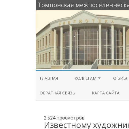
Томпонская межпоселенческа
ГЛАВНАЯ
КОЛЛЕГАМ
О БИБЛ
РАБОЧИЙ СТОЛ
ОБЩАЯ
ОБРАТНАЯ СВЯЗЬ
КАРТА САЙТА
СПЕЦИАЛИСТА
ИЗ ИСТ
МЕТОДИЧЕСКАЯ КОПИЛКА
БИБЛИО
2 524 просмотров
Известному художник
КОНКУРСЫ И ГРАНТЫ
КОНТА