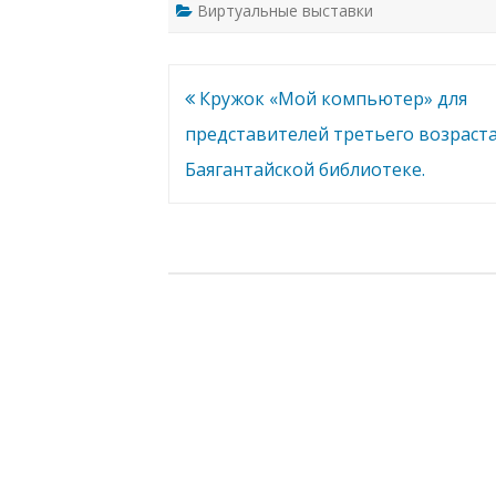
Виртуальные выставки
Навигация
Кружок «Мой компьютер» для
по
представителей третьего возраста
записям
Баягантайской библиотеке.