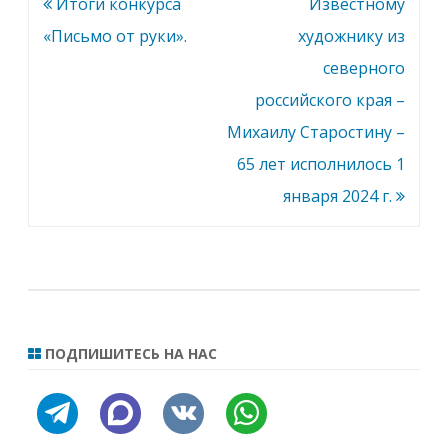
Навигация
Итоги конкурса
Известному
по
«Письмо от руки».
художнику из
записям
северного
российского края –
Михаилу Старостину –
65 лет исполнилось 1
января 2024 г.
ПОДПИШИТЕСЬ НА НАС
telegram
discourse
vkontakte
whatsapp