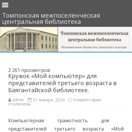
Томпонская межпоселенческая
центральная библиотека
Перейти
к
содержимому
2 261 просмотров
Кружок «Мой компьютер» для
представителей третьего возраста в
Баягантайской библиотеке.
к
admin
31 января, 2024
Комментарии
записи
отключены
Кружок
«Мой
компьютер»
Компьютерная грамотность для
для
представителе
представителей третьего возраста «Мой
третьего