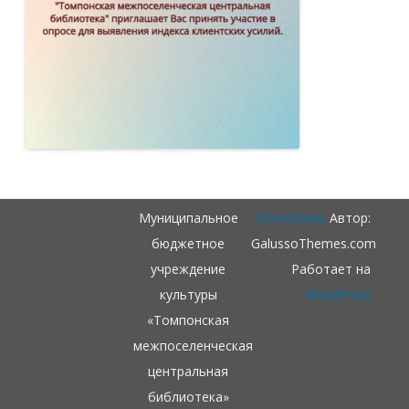
Муниципальное
ZeroGravity
Автор:
бюджетное
GalussoThemes.com
учреждение
Работает на
культуры
WordPress
«Томпонская
межпоселенческая
центральная
библиотека»