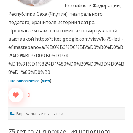
Российской Федерации,
Республики Саха (Якутия), театрального
педагога, хранителя истории театра.
Предлагаем вам ознакомиться с виртуальной
выставкой https://sites.google.com/view/k-75-letii-
efimastepanova/%D0%B3%D0%BB%D0%B0%D0%B
2%D0%BD%D0%B0%D1%8F-
%D1%81%D1%82%D1%80%D0%B0%D0%BD%D0%B
8%D1%86%D0%B0
(
)
Like Button Notice
view
0
Виртуальные выставки
75 лет со дня рождения народного