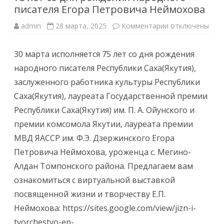
писателя Егора Петровича Неймохова
к
admin
28 марта, 2025
Комментарии
отключены
записи
75
лет
30 марта исполняется 75 лет со дня рождения
со
дня
народного писателя Республики Саха(Якутия),
рождения
народного
заслуженного работника культуры Республики
писателя
Егора
Саха(Якутия), лауреата Государственной премии
Петровича
Неймохова
Республики Саха(Якутия) им. П. А. Ойунского и
премии комсомола Якутии, лауреата премии
МВД ЯАССР им. Ф.Э. Дзержинского Егора
Петровича Неймохова, уроженца с. Мегино-
Алдан Томпонского района. Предлагаем вам
ознакомиться с виртуальной выставкой
посвященной жизни и творчеству Е.П.
Неймохова: https://sites.google.com/view/jizn-i-
tvorchestvo-ep-