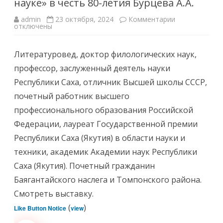
науке» в честь 80-летия Бурцева А.А.
к
admin
23 октября, 2024
Комментарии
записи
отключены
Виртуальная
выставка
«Жизнь
Литературовед, доктор филологических наук,
в
науке»
профессор, заслуженный деятель науки
в
честь
Республики Саха, отличник Высшей школы СССР,
80-
летия
почетный работник высшего
Бурцева
А.А.
профессионального образования Российской
Федерации, лауреат Государственной премии
Республики Саха (Якутия) в области науки и
техники, академик Академии наук Республики
Саха (Якутия). Почетный гражданин
Баягантайского наслега и Томпонского района.
Смотреть выставку.
(
)
Like Button Notice
view