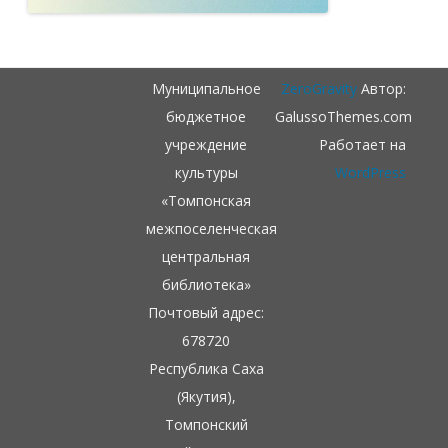
Муниципальное
ZeroGravity
Автор:
бюджетное
GalussoThemes.com
учреждение
Работает на
культуры
WordPress
«Томпонская
межпоселенческая
центральная
библиотека»
Почтовый адрес:
678720
Республика Саха
(Якутия),
Томпонский