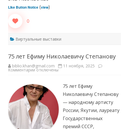
(
)
Like Button Notice
view
0
Виртуальные выставки
75 лет Ефиму Николаевичу Степанову
biblio.khan@gmail.com
11 ноября, 2025
к
Комментарии
отключены
записи
75
лет
Ефиму
75 лет Ефиму
Николаевичу
Степанову
Николаевичу Степанову
— народному артисту
России, Якутии, лауреату
Государственных
премий СССР,