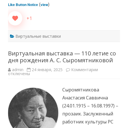
(
)
Like Button Notice
view
+1
Виртуальные выставки
Виртуальная выставка — 110 летие со
дня рождения А. С. Сыромятниковой
к
admin
24 января, 2025
Комментарии
записи
отключены
Виртуальная
выставка
—
Сыромятникова
110
летие
Анастасия Саввична
со
дня
(24.01.1915 – 16.08.1997) –
рождения
А.
прозаик. Заслуженный
С.
Сыромятников
работник культуры РС