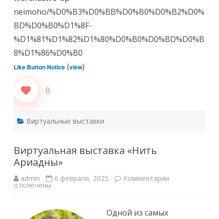
neimoho/%D0%B3%D0%BB%D0%B0%D0%B2%D0%
BD%D0%B0%D1%8F-
%D1%81%D1%82%D1%80%D0%B0%D0%BD%D0%B
8%D1%86%D0%B0
(
)
Like Button Notice
view
0
Виртуальные выставки
Виртуальная выставка «Нить
Ариадны»
к
admin
6 февраля, 2025
Комментарии
записи
отключены
Виртуальная
выставка
«Нить
Одной из самых
Ариадны»