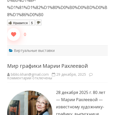
0%B0%D1%8F-
%D1%81%D1%82%D1%80%D0%B0%D0%BD%D0%B
8%D1%86%D0%B0
Нравится
5
0
Виртуальные выставки
Мир графики Марии Рахлеевой
biblio.khan@gmail.com
29 декабря, 2025
к
Комментарии
отключены
записи
Мир
графики
Марии
28 декабря 2025 г. 80 лет
Рахлеевой
— Марии Рахлеевой —
известному художнику-
графику, выпускнице