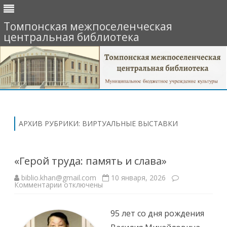
Томпонская межпоселенческая
центральная библиотека
Перейти
к
содержимому
АРХИВ РУБРИКИ:
ВИРТУАЛЬНЫЕ ВЫСТАВКИ
«Герой труда: память и слава»
biblio.khan@gmail.com
10 января, 2026
к
Комментарии
отключены
записи
«Герой
труда:
память
95 лет со дня рождения
и
слава»