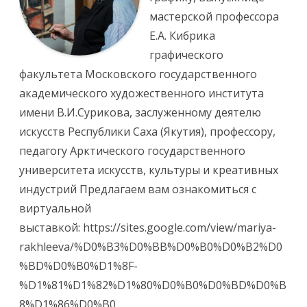
мастерской профессора
Е.А. Кибрика
графического
факультета Московского государственного
академического художественного института
имени В.И.Сурикова, заслуженному деятелю
искусств Республики Саха (Якутия), профессору,
педагогу Арктического государственного
университета искусств, культуры и креативных
индустрий Предлагаем вам ознакомиться с
виртуальной
выставкой: https://sites.google.com/view/mariya-
rakhleeva/%D0%B3%D0%BB%D0%B0%D0%B2%D0
%BD%D0%B0%D1%8F-
%D1%81%D1%82%D1%80%D0%B0%D0%BD%D0%B
8%D1%86%D0%B0