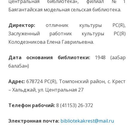
центральная библиотека», филиал №1
Баягантайская модельная сельская библиотека.
Директор:
отличник культуры РС(Я),
Заслуженный работник культуры РС(Я)
Колодезникова Елена Гаврильевна.
Дата основания библиотеки:
1948 (аа5ар
бала5ан)
Адрес:
678724 РС(Я), Томпонский район, с. Крест
– Хальджай, ул. Центральная 27
Телефон рабочий:
8 (41153) 26-372
Электронная почта:
bibliotekakrest@mail.ru