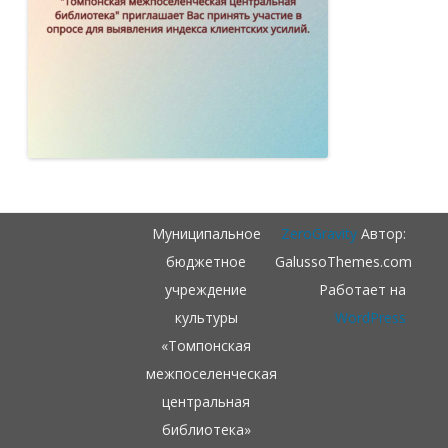
Муниципальное
ZeroGravity
Автор:
бюджетное
GalussoThemes.com
учреждение
Работает на
культуры
WordPress
«Томпонская
межпоселенческая
центральная
библиотека»