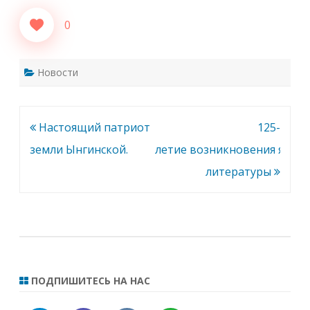
0
Новости
Навигация
Настоящий патриот
125-
по
земли Ынгинской.
летие возникновения якут
записям
литературы
ПОДПИШИТЕСЬ НА НАС