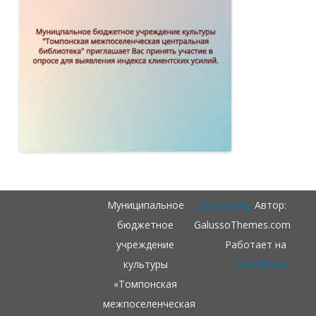
Муниципальное
ZeroGravity
Автор:
бюджетное
GalussoThemes.com
учреждение
Работает на
культуры
WordPress
«Томпонская
межпоселенческая