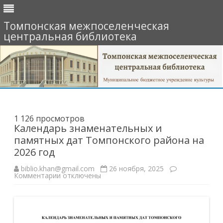
Томпонская межпоселенческая
центральная библиотека
Перейти
к
содержимому
1 126 просмотров
Календарь знаменательных и
памятных дат Томпонского района на
2026 год
biblio.khan@gmail.com
26 ноября, 2025
к
Комментарии
отключены
записи
Календарь
знаменательных
и
памятных
дат