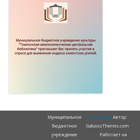
Муниципальное
ZeroGravity
Автор:
бюджетное
GalussoThemes.com
учреждение
Работает на