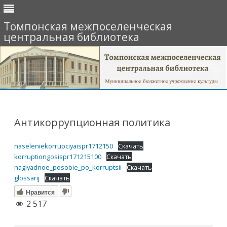
Томпонская межпоселенческая
центральная библиотека
Перейти
к
содержимому
Антикоррупционная политика
naseleniekorrupciyaispr1712150
Скачать
korruptiongosispr171215100
Скачать
naglyadnoe_posobie_po_korruptsii
Скачать
glossarij
Скачать
Нравится
2 517