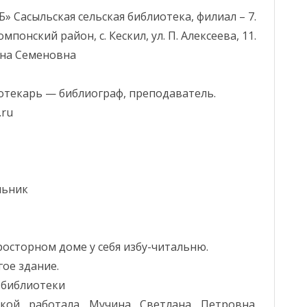
УРА
Сасыльская сельская библиотека, филиал – 7.
ГОД МАТЕР
СЕРИЯ “ДОРОГИЕ МОИ
ЗАПИСАТЬСЯ В БИБЛИОТЕКУ
мпонский район, с. Кескил, ул. П. Алексеева, 11.
АЛЫ
ФИЛИАЛ №1 –
ЗЕМЛЯКИ”
ЭЛЕКТРО
ина Семеновна
БАЯГАНТАЙСКАЯ
ЕНТЫ
АДМИНИСТРАТИВНЫЙ
ВАШИМ ПОДВИГОМ МЫ
МОДЕЛЬНАЯ СЕЛЬСКАЯ
КУЛЬТУР
РЕГЛАМЕНТ
ДОРОЖИМ. ВАШУ ПАМЯТЬ
БИБЛИОТЕКА
ПРОЕКТЫ
отекарь — библиограф, преподаватель.
ДЕНИЕ
СВЯЩЕННУЮ ЧТИМ…
.ru
ЛОКАЛЬНЫЕ АКТЫ
ФИЛИАЛ №3 – ЕГЕНСКАЯ
НОВОСТИ
ПАЛЬНОЕ ЗАДАНИЕ
ВИДЕОРОЛИКИ
СЕЛЬСКАЯ БИБЛИОТЕКА
ПЛАН ФХД
ПОЧИТАТ
СИМАЯ ОЦЕНКА
ФИЛИАЛ 4 – МЕГИНО-
ВА УСЛУГ
УЧРЕДИТЕЛЬНЫЕ
КНИГА ДН
АЛДАНСКАЯ СЕЛЬСКАЯ
ДОКУМЕНТЫ
льник
БИБЛИОТЕКА
МАСТЕР-К
ПРОЧИЕ ДОКУМЕНТЫ
ФИЛИАЛ №6 – ОХОТ-
100-ЛЕТИ
ПЕРЕВОЗОВСКАЯ СЕЛЬСКАЯ
ДОКУМЕНТЫ ПО
росторном доме у себя избу-читальню.
ЯАССР
БИБЛИОТЕКА
ПРОТИВОДЕЙСТВИЮ
гое здание.
КОРРУПЦИИ
В.А. ШТЫР
й библиотеки
ФИЛИАЛА №7 –
СТРАТЕГ,
САСЫЛЬСКАЯ СЕЛЬСКАЯ
АНАЛИТИЧЕСКИЙ ОТЧЕТ
екой работала Мучина Светлана Петровна,