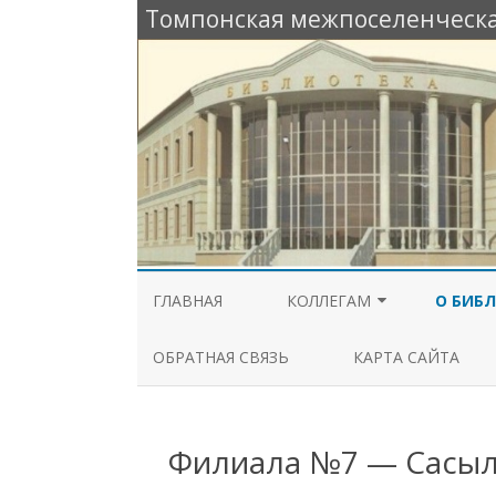
Томпонская межпоселенческа
ГЛАВНАЯ
КОЛЛЕГАМ
О БИБ
РАБОЧИЙ СТОЛ
ОБЩАЯ
ОБРАТНАЯ СВЯЗЬ
КАРТА САЙТА
СПЕЦИАЛИСТА
ИЗ ИСТ
МЕТОДИЧЕСКАЯ КОПИЛКА
БИБЛИО
Филиала №7 — Сасыл
КОНКУРСЫ И ГРАНТЫ
КОНТА