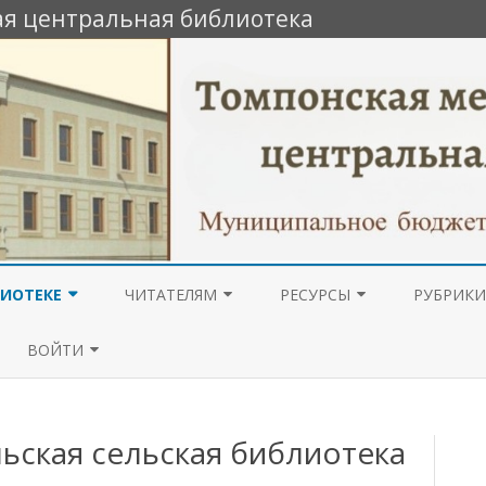
я центральная библиотека
Перейти
к
ЛИОТЕКЕ
ЧИТАТЕЛЯМ
РЕСУРСЫ
РУБРИКИ
содержимому
 ИНФОРМАЦИЯ
УСЛУГИ
ЭЛЕКТРОННЫЕ КАТАЛОГИ
АНТИКОР
ВОЙТИ
ПОЛИТИК
ОРИИ РАЙОННОЙ
МЕРОПРИЯТИЯ
ОБЪЯВЛЕНИЯ
ТЕКИ П.ХАНДЫГА
ГОД КУЛ
ВОЙТИ
ОПРОС ПОЛУЧАТЕЛЕЙ
ОНЛАЙН ВИКТОРИНЫ
ьская сельская библиотека
НАСЛЕДИ
КТЫ
УСЛУГ О КАЧЕСТВЕ
РОССИИ
ПРЕЗЕНТАЦИИ
РЕГИСТРАЦИЯ
УСЛОВИЙ ОКАЗАНИЯ УСЛУГ