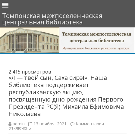
Томпонская межпоселенческая
центральная библиотека
Перейти
к
содержимому
2 415 просмотров
«Я — твой сын, Саха сирэ!». Наша
библиотека поддерживает
республиканскую акцию,
посвященную дню рождения Первого
Президента РС(Я) Михаила Ефимовича
Николаева
к
admin
13 ноября, 2021
Комментарии
записи
отключены
«Я