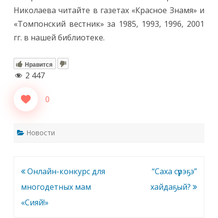
Николаева читайте в газетах «Красное Знамя» и
«Томпонский вестник» за 1985, 1993, 1996, 2001
гг. в нашей библиотеке.
Нравится
2 447
0
Новости
Навигация
Онлайн-конкурс для
“Саха сүрэҕэ”
по
многодетных мам
хайдаҕый?
записям
«Сияй!»