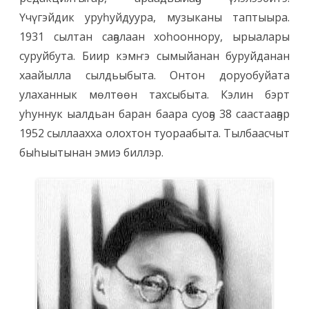
Үчүгэйдик уруһуйдуура, музыканы таптыыра.
1931 сылтан саҕалаан хоһооннору, ырыалары
суруйбута. Биир кэмҥэ сымыйанан буруйданан
хаайылла сылдьыбыта. Онтон доруобуйата
улаханнык мөлтөөн тахсыбыта. Кэлин бэрт
уһуннук ыалдьан баран баара суоҕа 38 саастааҕар
1952 сыллаахха олохтон туораабыта. Тылбаасчыт
быһыытынан эмиэ биллэр.