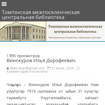
Томпонская межпоселенческая
центральная библиотека
Перейти
к
содержимому
1 895 просмотров
Винокуров Илья Дорофеевич
biblio.khan@gmail.com
31 июля, 2024
к
Комментарии
отключены
записи
Винокуров
Илья
Чаҕылҕан – Винокуров Илья Дорофеевич Нам
Дорофеевич
улууһугар 1914 сыллаахха от ыйын 31 күнүгэр
төрөөбүтэ. Учууталлаабыта, хаһыат
редакциятыгар, араадьыйаҕа үлэлээбитэ.