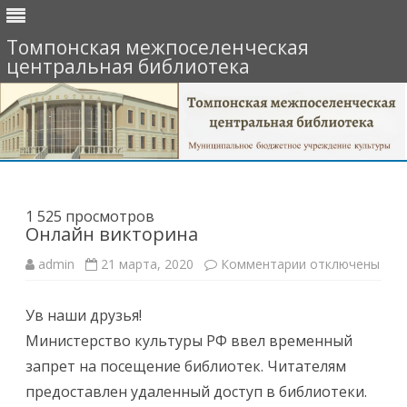
Томпонская межпоселенческая
центральная библиотека
Перейти
к
содержимому
1 525 просмотров
Онлайн викторина
к
admin
21 марта, 2020
Комментарии
отключены
записи
Онлайн
викторина
Ув наши друзья!
Министерство культуры РФ ввел временный
запрет на посещение библиотек. Читателям
предоставлен удаленный доступ в библиотеки.