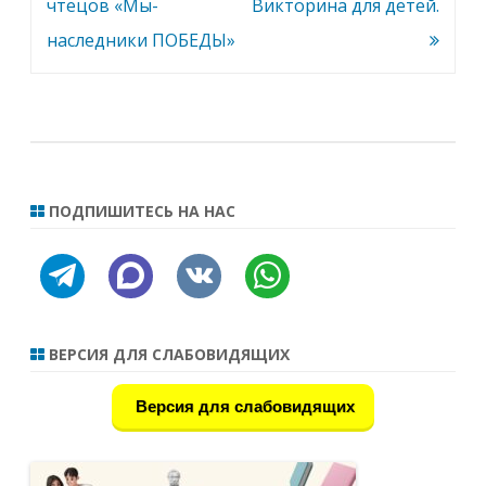
записям
чтецов «Мы-
Викторина для детей.
наследники ПОБЕДЫ»
ПОДПИШИТЕСЬ НА НАС
telegram
discourse
vkontakte
whatsapp
ВЕРСИЯ ДЛЯ СЛАБОВИДЯЩИХ
Версия для слабовидящих