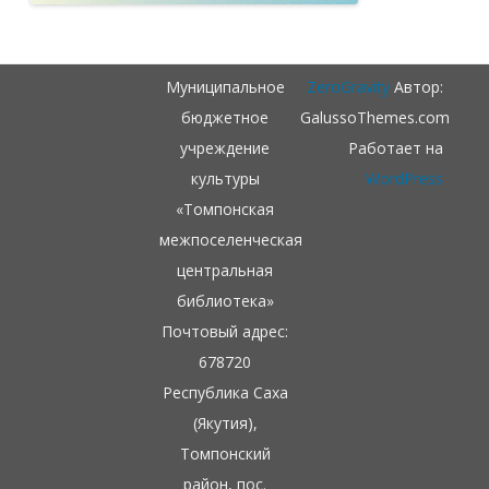
Муниципальное
ZeroGravity
Автор:
бюджетное
GalussoThemes.com
учреждение
Работает на
культуры
WordPress
«Томпонская
межпоселенческая
центральная
библиотека»
Почтовый адрес:
678720
Республика Саха
(Якутия),
Томпонский
район, пос.