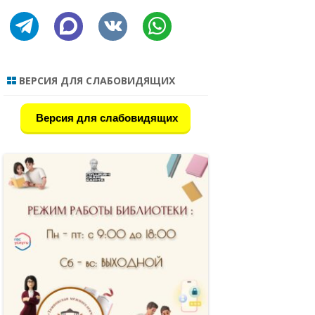
ИНФОРМАЦИИ
 В РС(Я) 2022
telegram
discourse
vkontakte
whatsapp
СЕКТОР ОБСЛУЖИВАНИЯ
НАЯ БИБЛИОТЕКА
ДЕТСКАЯ БИБЛИОТЕКА
 НАЦИОНАЛЬНЫЕ
ВЕРСИЯ ДЛЯ СЛАБОВИДЯЩИХ
РОССИИ
Версия для слабовидящих
ЛИКНИГ
Я
ЛАСС
Е ОБРАЗОВАНИЯ
ОВ – ЛИДЕР,
СОЗИДАТЕЛЬ