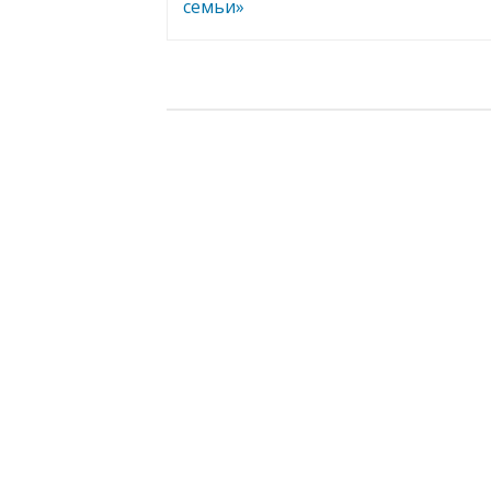
записям
семьи»