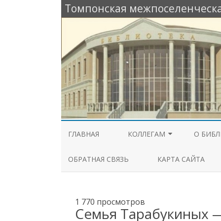
Томпонская межпоселенческа
ГЛАВНАЯ
КОЛЛЕГАМ
О БИБЛ
РАБОЧИЙ СТОЛ
ОБЩАЯ
ОБРАТНАЯ СВЯЗЬ
КАРТА САЙТА
СПЕЦИАЛИСТА
ИЗ ИСТ
МЕТОДИЧЕСКАЯ КОПИЛКА
БИБЛИО
1 770 просмотров
Семья Тарабукиных 
КОНКУРСЫ И ГРАНТЫ
КОНТА