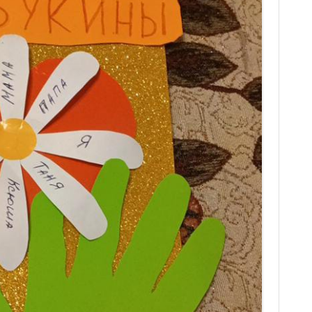
НОКОУ
ЗЕМЛЯ ТО
ФИЛИАЛ № 8 –
ФАКТЫ, С
ТЕПЛОКЛЮЧЕВСКАЯ
МОДЕЛЬНАЯ СЕЛЬСКАЯ
ПРОФИЛА
БИБЛИОТЕКА
БЕЗНАДЗО
ПРАВОНА
ФИЛИАЛ №10 – САЙДЫНСКАЯ
НЕСОВЕРШ
СЕЛЬСКАЯ БИБЛИОТЕКА
ОБЪЯВЛЕН
ФИЛИАЛ №11 – ЭССИНСКАЯ
СЕЛЬСКАЯ БИБЛИОТЕКА
ФИЛИАЛ №12 –
ТОПОЛИНСКАЯ СЕЛЬСКАЯ
БИБЛИОТЕКА
ФИЛИАЛ № 13 – ЫНГИНСКАЯ
СЕЛЬСКАЯ БИБЛИОТЕКА
ФИЛИАЛ №14 – ДЖЕБАРИКИ-