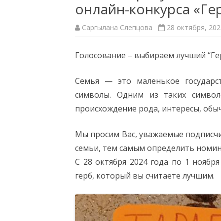
онлайн-конкурса «Ге
ПОЛЕЗНЫЕ ССЫЛКИ
СТРУКТ
Саргылана Слепцова
28 октября, 202
МОДЕЛЬНЫЙ СТАНДАРТ
ФИЛИА
БИБЛИОТЕК
ДОКУМ
Голосование – выбираем лучший “Ге
КРАЕВЕ
Семья — это маленькое государст
МУНИЦИ
символы. Одним из таких символ
происхождение рода, интересы, обыч
НЕЗАВИ
КАЧЕСТ
Мы просим Вас, уважаемые подписчи
семьи, тем самым определить номин
С 28 октября 2024 года по 1 ноябр
герб, который вы считаете лучшим.