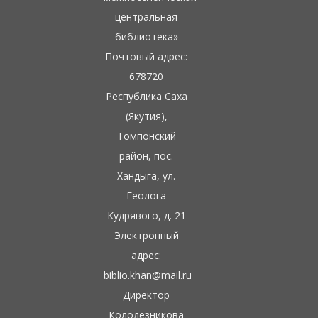
центральная
библиотека»
Почтовый адрес:
678720
Республика Саха
(Якутия),
Томпонский
район, пос.
Хандыга, ул.
Геолога
Кудрявого, д. 21
Электронный
адрес:
biblio.khan@mail.ru
Директор
Колодезникова