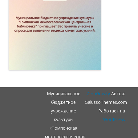
Муниципальное
ZeroGravity
Автор:
бюджетное
GalussoThemes.com
учреждение
Работает на
культуры
WordPress
«Томпонская
межпоселенческая