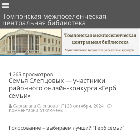
Томпонская межпоселенческая
центральная библиотека
Перейти
к
содержимому
1 265 просмотров
Семья Слепцовых — участники
районного онлайн-конкурса «Герб
семьи»
Саргылана Слепцова
28 октября, 2024
к
Комментарии
отключены
записи
Семья
Слепцовых
Голосование – выбираем лучший “Герб семьи”
—
участники
районного