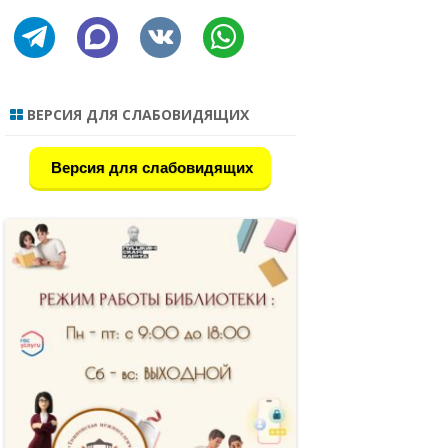
ИНФОРМАЦИИ
 В РС(Я) 2022
telegram
discourse
vkontakte
whatsapp
СЕКТОР ОБСЛУЖИВАНИЯ
НАЯ БИБЛИОТЕКА
ДЕТСКАЯ БИБЛИОТЕКА
 НАЦИОНАЛЬНЫЕ
ВЕРСИЯ ДЛЯ СЛАБОВИДЯЩИХ
РОССИИ
Версия для слабовидящих
ЛИКНИГ
Я
ЛАСС
Е ОБРАЗОВАНИЯ
ОВ – ЛИДЕР,
СОЗИДАТЕЛЬ