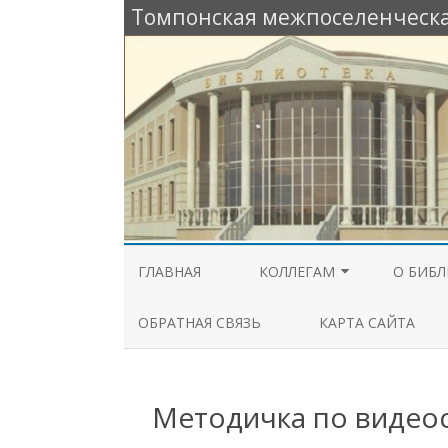
Томпонская межпоселенческа
ГЛАВНАЯ
КОЛЛЕГАМ
О БИБЛ
РАБОЧИЙ СТОЛ
ОБЩАЯ
ОБРАТНАЯ СВЯЗЬ
КАРТА САЙТА
СПЕЦИАЛИСТА
ИЗ ИСТ
МЕТОДИЧЕСКАЯ КОПИЛКА
БИБЛИО
Методичка по видео
КОНКУРСЫ И ГРАНТЫ
КОНТА