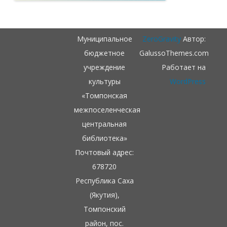
Муниципальное
ZeroGravity
Автор:
бюджетное
GalussoThemes.com
учреждение
Работает на
культуры
WordPress
«Томпонская
межпоселенческая
центральная
библиотека»
Почтовый адрес:
678720
Республика Саха
(Якутия),
Томпонский
район, пос.