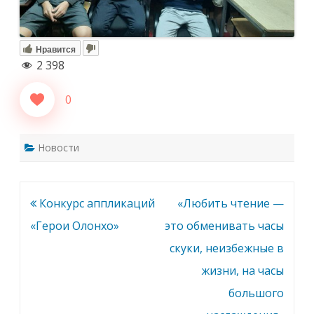
Нравится
2 398
0
Новости
Навигация
Конкурс аппликаций
«Любить чтение —
по
«Герои Олонхо»
это обменивать часы
записям
скуки, неизбежные в
жизни, на часы
большого