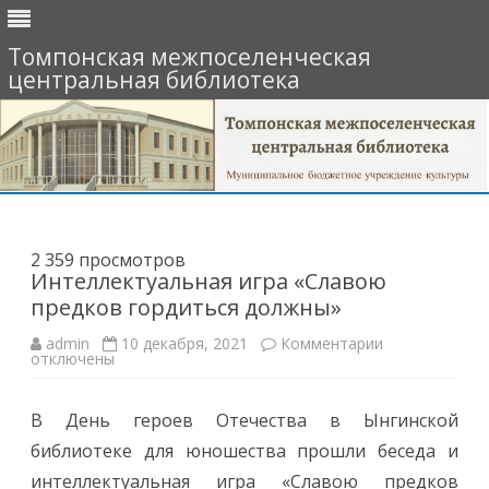
Томпонская межпоселенческая
центральная библиотека
Перейти
к
содержимому
2 359 просмотров
Интеллектуальная игра «Славою
предков гордиться должны»
к
admin
10 декабря, 2021
Комментарии
записи
отключены
Интеллектуал
игра
«Славою
В День героев Отечества в Ынгинской
предков
гордиться
библиотеке для юношества прошли беседа и
должны»
интеллектуальная игра «Славою предков