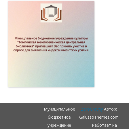
Муниципальное
ZeroGravity
Автор:
бюджетное
GalussoThemes.com
учреждение
Работает на