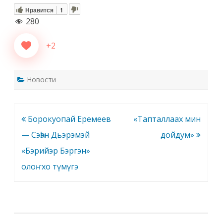
Нравится
1
280
+2
Новости
Навигация
Борокуопай Еремеев
«Тапталлаах мин
по
— Сэһэн Дьэрэмэй
дойдум»
записям
«Бэрийэр Бэргэн»
олоҥхо түмүгэ