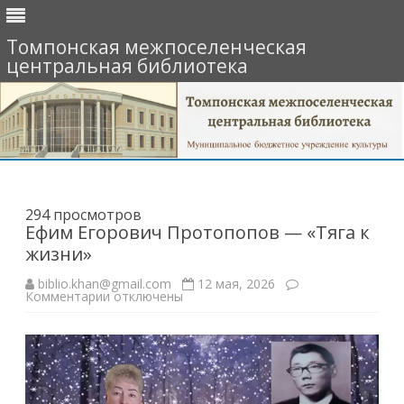
Томпонская межпоселенческая
центральная библиотека
Перейти
к
содержимому
294 просмотров
Ефим Егорович Протопопов — «Тяга к
жизни»
biblio.khan@gmail.com
12 мая, 2026
к
Комментарии
отключены
записи
Ефим
Егорович
Протопопов
—
«Тяга
к
жизни»