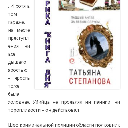
за
. И хотя в
левым
плечом»
том
гараже,
на месте
преступл
ения ни
все
дышало
яростью
– ярость
тоже
была
холодная. Убийца не проявлял ни паники, ни
торопливости – он действовал.
Шеф криминальной полиции области полковник