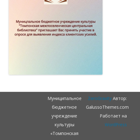
Муниципальное
ZeroGravity
Автор:
бюджетное
GalussoThemes.com
учреждение
Работает на
культуры
WordPress
«Томпонская