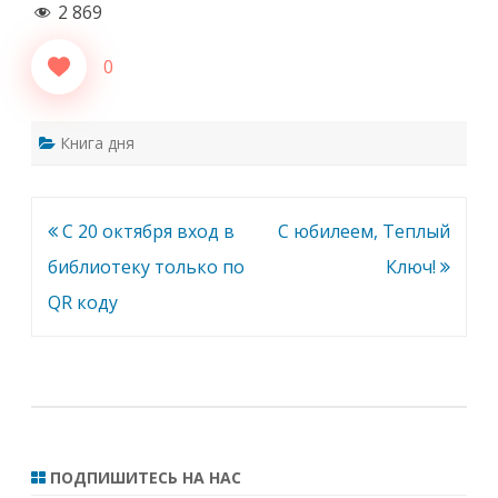
2 869
0
Книга дня
Навигация
С 20 октября вход в
С юбилеем, Теплый
по
библиотеку только по
Ключ!
записям
QR коду
ПОДПИШИТЕСЬ НА НАС