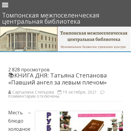
Томпонская межпоселенческая
центральная библиотека
Перейти
к
содержимому
2 828 просмотров
📚КНИГА ДНЯ: Татьяна Степанова
«Павший ангел за левым плечом»
Саргылана Слепцова
19 октября, 2021
к
Комментарии
отключены
записи
📚
КНИГА
Месть –
ДНЯ:
Татьяна
блюдо
Степанова
«Павший
холодное
ангел